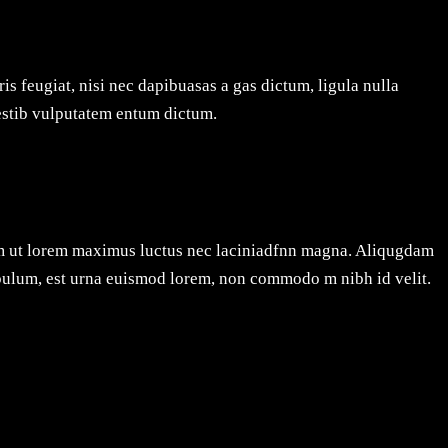
is feugiat, nisi nec dapibuasas a gas dictum, ligula nulla
Vestib vulputatem entum dictum.
psum ut lorem maximus luctus nec laciniadfnn magna. Aliqugdam
bulum, est urna euismod lorem, non commodo m nibh id velit.