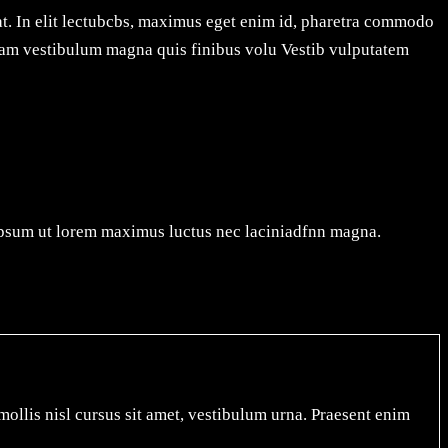
at. In elit lectubcbs, maximus eget enim id, pharetra commodo
gdam vestibulum magna quis finibus volu Vestib vulputatem
s ipsum ut lorem maximus luctus nec laciniadfnn magna.
 mollis nisl cursus sit amet, vestibulum urna. Praesent enim