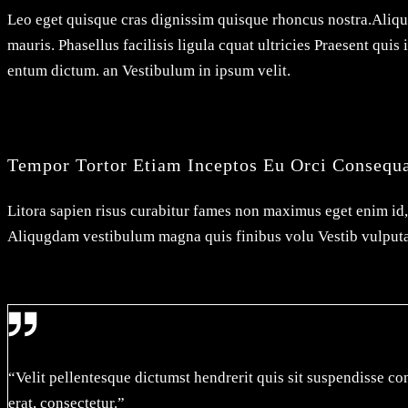
Leo eget quisque cras dignissim quisque rhoncus nostra.Aliqua
mauris. Phasellus facilisis ligula cquat ultricies Praesent q
entum dictum. an Vestibulum in ipsum velit.
Tempor Tortor Etiam Inceptos Eu Orci Consequa
Litora sapien risus curabitur fames non maximus eget enim id, 
Aliqugdam vestibulum magna quis finibus volu Vestib vulput
“Velit pellentesque dictumst hendrerit quis sit suspendisse con
erat, consectetur.”