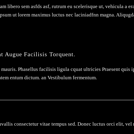
m libero sem asfds asf, rutrum eu scelerisque ut, vehicula a er
uis ipsum ut lorem maximus luctus nec laciniadfnn magna. Aliqu
t Augue Facilisis Torquent.
mauris. Phasellus facilisis ligula cquat ultricies Praesent qui
atem entum dictum. an Vestibulum fermentum.
vallis consectetur vitae tempus sed. Donec luctus orci elit, vel