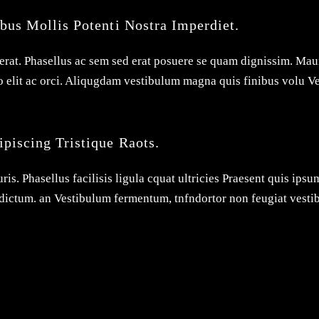
bus Mollis Potenti Nostra Imperdiet.
a erat. Phasellus ac sem sed erat posuere se quam dignissim. Maur
odio elit ac orci. Aliqugdam vestibulum magna quis finibus volu 
piscing Tristique Raots.
is. Phasellus facilisis ligula cquat ultricies Praesent quis i
dictum. an Vestibulum fermentum, tnfndortor non feugiat vesti